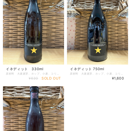
イネディット 330ml
イネディット 750ml
原材料 大麦麦芽、ホップ、小麦、コリアンダ ーオレンジビール、リコリス、酵母 酸化防止剤 アセロラパウダー アルコール分 4.8% 世界で最も多くの賞に輝くシェフ、フェラン・アドリアとダム社のビールマイスターが生んだ麦芽&小麦の独創的なビール。特殊醸造による繊細な香りとクリーミーな泡立ち、柔らかな風味が特徴。 賞味期限 2027.2/14 製造者 ダム社 原産国 スペイン
原材料 大麦麦芽、ホップ、小麦、コリアンダ ー、オレンジビール、リコリス、酵母 酸化防止剤 アセロラパウダー アルコール分 4.8% 世界で一番予約が取れないといわれたレストラン[エル・ブジ]で提供されていた高級ビール。爽やかで大変飲みやすく、高い人気のある商品です。 賞味期限 2027.3/10 製造者 ダム社 原産国 スペイン
¥630
SOLD OUT
¥1,600