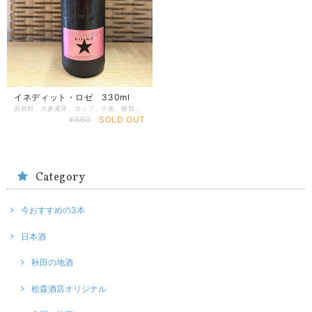
イネディット・ロゼ 330ml
原材料 大麦麦芽、ホップ、小麦、糖類、濃縮 イチゴ果汁、濃縮カシス果汁、紫ニン ジンエキス、オレンジビール、コリア ンダー、リコリス/香料、酸味料、酸化 防止剤(アセロラパウダー).甘味料(スク ラロース) アルコール分 3.5% 賞味期限 2027.3/5 製造者 ダム社 原産国 スペイン
¥660
SOLD OUT
Category
今おすすめの3本
日本酒
秋田の地酒
桧森酒店オリジナル