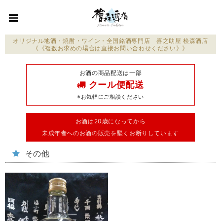
オリジナル地酒・焼酎・ワイン・全国銘酒専門店 喜之助屋 桧森酒店
《《複数お求めの場合は直接お問い合わせください》》
お酒の商品配送は一部
クール便配送
※お気軽にご相談ください
お酒は20歳になってから
未成年者へのお酒の販売を堅くお断りしています
その他