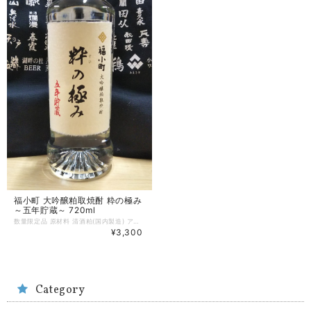
福小町 大吟醸粕取焼酎 粋の極み
～五年貯蔵～ 720ml
数量限定品 原材料 清酒粕(国内製造) アルコール 25度 飲み方 ◎ロック・ストレート、 〇炭酸割り・水割り 厳寒期に醸した大吟醸酒の希少な酒粕のみを使用、マイクロ波による減圧蒸留で上質な香気成分を抽出して仕上げたこだわりの本格焼酎です。高気で華やかな香りと、深いコクのある旨みが一体となって口中に広がります。5年の刻を経て蔵出しされた特別な逸品を是非ご堪能ください。 製造者 株式会社 木村酒造
¥3,300
Category