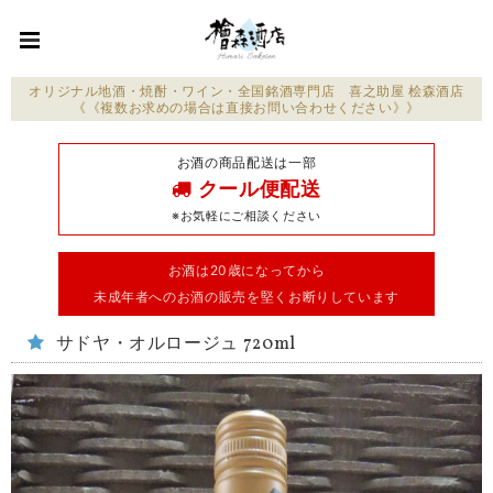
オリジナル地酒・焼酎・ワイン・全国銘酒専門店 喜之助屋 桧森酒店
《《複数お求めの場合は直接お問い合わせください》》
お酒の商品配送は一部
クール便配送
※お気軽にご相談ください
お酒は20歳になってから
未成年者へのお酒の販売を堅くお断りしています
サドヤ・オルロージュ 720ml