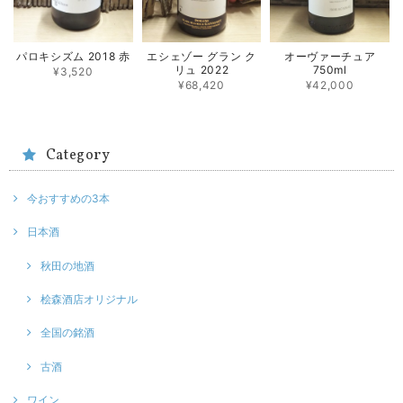
パロキシズム 2018 赤
エシェゾー グラン ク
オーヴァーチュア
リュ 2022
750ml
¥3,520
¥68,420
¥42,000
Category
今おすすめの3本
日本酒
秋田の地酒
桧森酒店オリジナル
全国の銘酒
古酒
ワイン