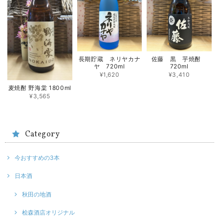
長期貯蔵 ネリヤカナ
佐藤 黒 芋焼酎
ヤ 720ml
720ml
¥1,620
¥3,410
麦焼酎 野海棠 1800ml
¥3,565
Category
今おすすめの3本
日本酒
秋田の地酒
桧森酒店オリジナル