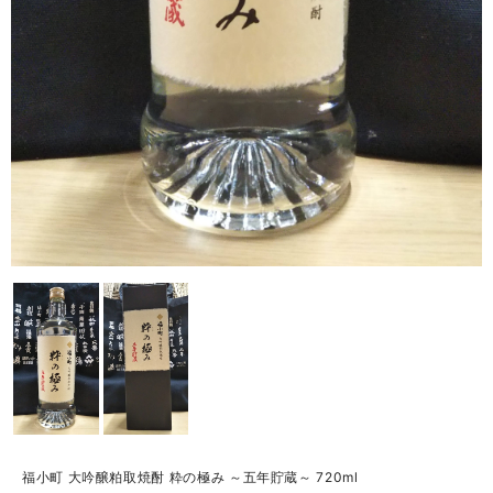
福小町 大吟醸粕取焼酎 粋の極み ～五年貯蔵～ 720ml