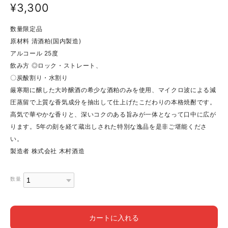
¥3,300
数量限定品
原材料 清酒粕(国内製造)
アルコール 25度
飲み方 ◎ロック・ストレート、
〇炭酸割り・水割り
厳寒期に醸した大吟醸酒の希少な酒粕のみを使用、マイクロ波による減
圧蒸留で上質な香気成分を抽出して仕上げたこだわりの本格焼酎です。
高気で華やかな香りと、深いコクのある旨みが一体となって口中に広が
ります。5年の刻を経て蔵出しされた特別な逸品を是非ご堪能くださ
い。
製造者 株式会社 木村酒造
数量
カートに入れる