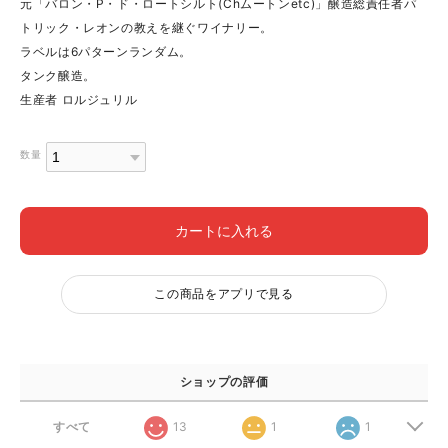
元「バロン・P・ド・ロートシルト(Chムートンetc)」醸造総責任者パ
トリック・レオンの教えを継ぐワイナリー。
ラベルは6パターンランダム。
タンク醸造。
生産者 ロルジュリル
数量
カートに入れる
この商品をアプリで見る
ショップの評価
すべて
13
1
1