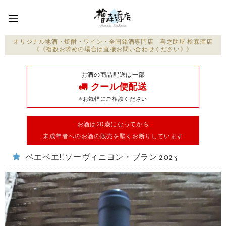
オリジナル地酒・焼酎・ワイン・全国銘酒専門店 喜之助屋 桧森酒店
《《複数お求めの場合は直接お問い合わせください》》
お酒の商品配送は一部
クール便配送
※お気軽にご相談ください
お酒は20歳になってから
未成年者へのお酒の販売を堅くお断りしています
ベエベエ!!ソーヴィニヨン・ブラン 2023