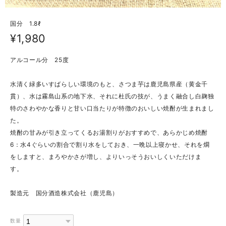
国分 1.8ℓ
¥1,980
アルコール分 25度
水清く緑多いすばらしい環境のもと、さつま芋は鹿児島県産（黄金千
貫）、水は霧島山系の地下水、それに杜氏の技が、うまく融合し白麹独
特のさわやかな香りと甘い口当たりが特徴のおいしい焼酎が生まれまし
た。
焼酎の甘みが引き立ってくるお湯割りがおすすめで、あらかじめ焼酎
6：水4ぐらいの割合で割り水をしておき、一晩以上寝かせ、それを燗
をしますと、まろやかさが増し、よりいっそうおいしくいただけま
す。
製造元 国分酒造株式会社（鹿児島）
数量