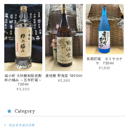
長期貯蔵 ネリヤカナ
ヤ 720ml
¥1,620
福小町 大吟醸粕取焼酎
麦焼酎 野海棠 1800ml
粋の極み ～五年貯蔵～
¥3,565
720ml
¥3,300
Category
今おすすめの3本