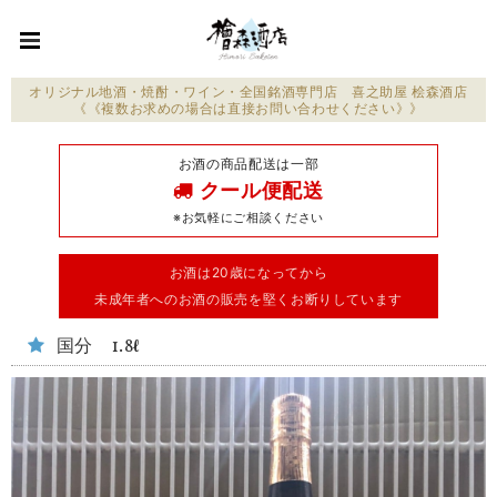
オリジナル地酒・焼酎・ワイン・全国銘酒専門店 喜之助屋 桧森酒店
《《複数お求めの場合は直接お問い合わせください》》
お酒の商品配送は一部
クール便配送
※お気軽にご相談ください
お酒は20歳になってから
未成年者へのお酒の販売を堅くお断りしています
国分 1.8ℓ