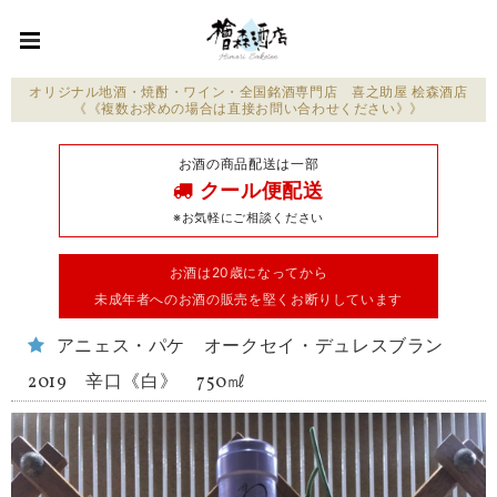
オリジナル地酒・焼酎・ワイン・全国銘酒専門店 喜之助屋 桧森酒店
《《複数お求めの場合は直接お問い合わせください》》
お酒の商品配送は一部
クール便配送
※お気軽にご相談ください
お酒は20歳になってから
未成年者へのお酒の販売を堅くお断りしています
アニェス・パケ オークセイ・デュレスブラン
2019 辛口《白》 750㎖