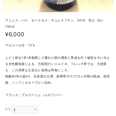
アニェス・パケ オークセイ・デュレスブラン 2019 辛口《白》
750㎖
¥6,000
アルコール分 13％
ぶどう樹を1本1本観察して優れた樹の選抜と育成を行う秘技を今に伝え
る女性醸造家による、万能型のシャルドネ。フレンチ界では、大絶賛
も、この深奥なる旨みと塩味は和食にこそ。
樹齢90年の超VV、石炭質の土壌、新樽率15％で12ヵ月間の熟成。清澄
後、ノンフィルターでビン詰め。
フランス・ブルゴーニュ（ムロワジー）
数量