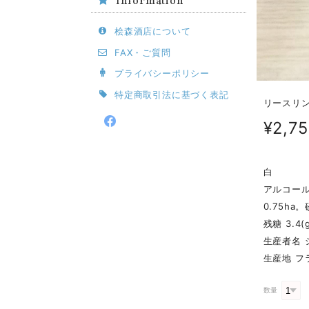
Information
桧森酒店について
FAX・ご質問
プライバシーポリシー
特定商取引法に基づく表記
リースリング
¥2,7
白
アルコール
0.75h
残糖 3.4(g
生産者名 
生産地 フ
数量