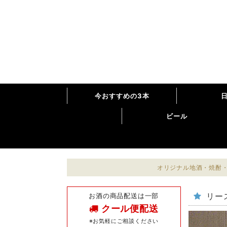
今おすすめの3本
ビール
オリジナル地酒・焼酎・
お酒の商品配送は一部
リース
クール便配送
※お気軽にご相談ください