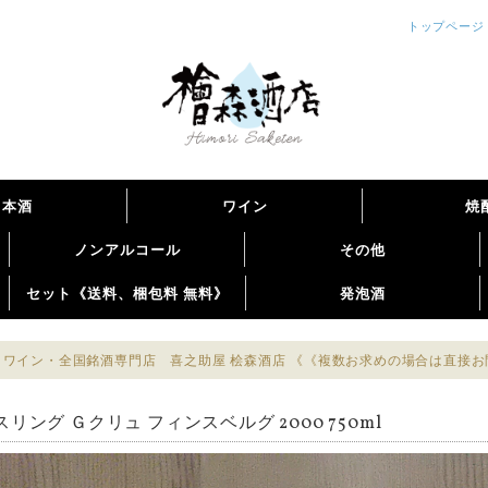
トップページ
日本酒
ワイン
焼
ノンアルコール
その他
セット《送料、梱包料 無料》
発泡酒
ワイン・全国銘酒専門店 喜之助屋 桧森酒店 《《複数お求めの場合は直接
リング Ｇクリュ フィンスベルグ 2000 750ml