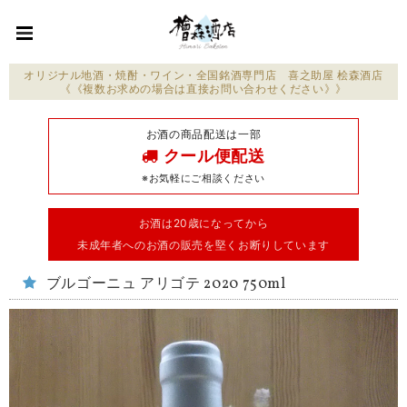
オリジナル地酒・焼酎・ワイン・全国銘酒専門店 喜之助屋 桧森酒店
《《複数お求めの場合は直接お問い合わせください》》
お酒の商品配送は一部
クール便配送
※お気軽にご相談ください
お酒は20歳になってから
未成年者へのお酒の販売を堅くお断りしています
ブルゴーニュ アリゴテ 2020 750ml