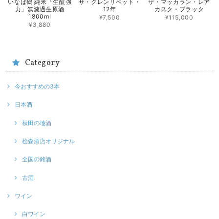
いなば鶴 純米「生酛強
ザ・グレンリベット・
ザ・マッカラン・レア
力」無濾過生原酒
12年
カスク・ブラック
1800ml
¥7,500
¥115,000
¥3,880
Category
今おすすめの3本
日本酒
秋田の地酒
桧森酒店オリジナル
全国の銘酒
古酒
ワイン
白ワイン