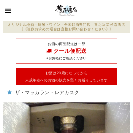
オリジナル地酒・焼酎・ワイン・全国銘酒専門店 喜之助屋 桧森酒店
《《複数お求めの場合は直接お問い合わせください》》
お酒の商品配送は一部
クール便配送
※お気軽にご相談ください
お酒は20歳になってから
未成年者へのお酒の販売を堅くお断りしています
ザ・マッカラン・レアカスク