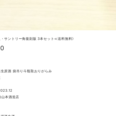
人・サントリー角復刻版 3本セット≪送料無料》
90
醸生原酒 袋吊り斗瓶取おりがらみ
意
023.12
株)山本酒造店