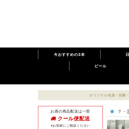
今おすすめの3本
ビール
オリジナル地酒・焼酎・
お酒の商品配送は一部
？・
クール便配送
※お気軽にご相談ください