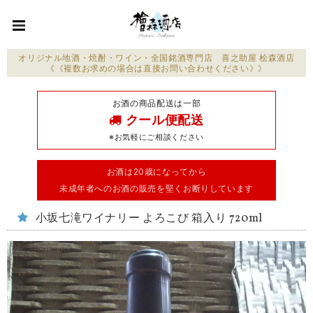
オリジナル地酒・焼酎・ワイン・全国銘酒専門店 喜之助屋 桧森酒店
《《複数お求めの場合は直接お問い合わせください》》
お酒の商品配送は一部
クール便配送
※お気軽にご相談ください
お酒は20歳になってから
未成年者へのお酒の販売を堅くお断りしています
小坂七滝ワイナリー よろこび 箱入り 720ml