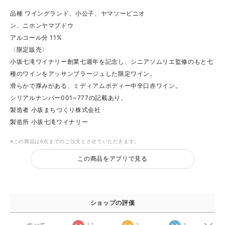
品種 ワイングランド、小公子、ヤマソービニオ
ン、ニホンヤマブドウ
アルコール分 11%
〈限定販売〉
小坂七滝ワイナリー創業七週年を記念し、シニアソムリエ監修のもと七
種のワインをアッサンブラージュした限定ワイン。
滑らかで厚みがある、ミディアムボディー中辛口赤ワイン。
シリアルナンバー001~777の記載あり。
製造者 小坂まちづくり株式会社
製造所 小坂七滝ワイナリー
※この商品は6点までのご注文とさせていただきます。
この商品をアプリで見る
ショップの評価