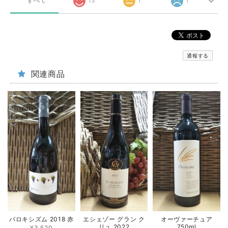
すべて
13
1
1
通報する
関連商品
パロキシズム 2018 赤
エシェゾー グラン ク
オーヴァーチュア
リュ 2022
750ml
¥3,520