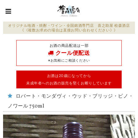
オリジナル地酒・焼酎・ワイン・全国銘酒専門店 喜之助屋 桧森酒店
《《複数お求めの場合は直接お問い合わせください》》
お酒の商品配送は一部
クール便配送
※お気軽にご相談ください
お酒は20歳になってから
未成年者へのお酒の販売を堅くお断りしています
ロバート・モンダヴィ・ウッド・ブリッジ・ピノ・
ノワール 750ml