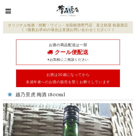
オリジナル地酒・焼酎・ワイン・全国銘酒専門店 喜之助屋 桧森酒店
《《複数お求めの場合は直接お問い合わせください》》
お酒の商品配送は一部
クール便配送
※お気軽にご相談ください
お酒は20歳になってから
未成年者へのお酒の販売を堅くお断りしています
越乃景虎 梅酒 1800ml