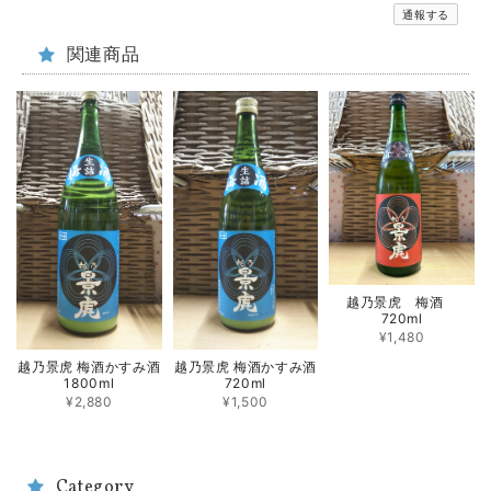
通報する
関連商品
越乃景虎 梅酒
720ml
¥1,480
越乃景虎 梅酒かすみ酒
越乃景虎 梅酒かすみ酒
1800ml
720ml
¥2,880
¥1,500
Category