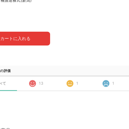
橋酒造株式(新潟)
カートに入れる
の評価
べて
13
1
1