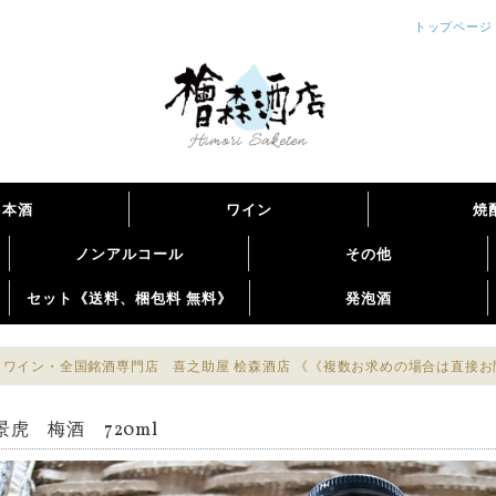
トップページ
日本酒
ワイン
焼
ノンアルコール
その他
セット《送料、梱包料 無料》
発泡酒
ワイン・全国銘酒専門店 喜之助屋 桧森酒店 《《複数お求めの場合は直接
景虎 梅酒 720ml