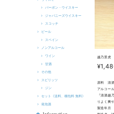
バーボン・ウイスキー
ジャパニーズウイスキー
スコッチ
ビール
スペイン
ノンアルコール
ワイン
越乃景虎 
甘酒
¥1,4
その他
スピリッツ
原料 清
ジン
アルコール
『清酒越
セット《送料、梱包料 無料》
りよく爽
発泡酒
製造年月 2