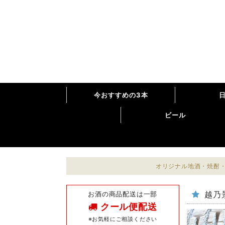
今おすすめの3本
ビール
オリジナル地酒・焼酎・
お酒の商品配送は一部
越乃
クール便配送
※お気軽にご相談ください