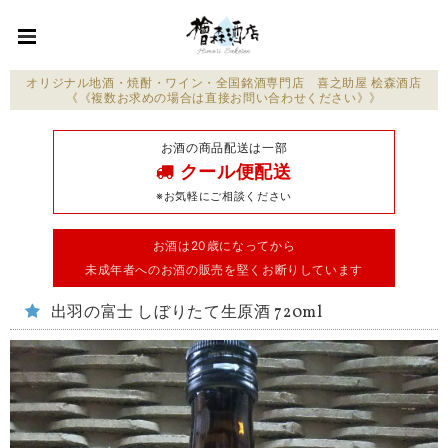
オリジナル地酒・焼酎・ワイン・全国銘酒専門店 喜之助屋 桧森酒店
《《複数お求めの場合は直接お問い合わせください》》
お酒の商品配送は一部
クール便配送
※お気軽にご相談ください
お酒は20歳になってから
未成年者へのお酒の販売を堅くお断りしています
出羽の富士 しぼりたて生原酒 720ml