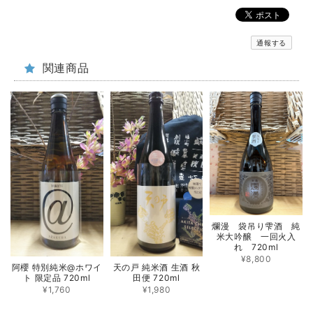
通報する
関連商品
爛漫 袋吊り雫酒 純
米大吟醸 一回火入
れ 720ml
¥8,800
阿櫻 特別純米@ホワイ
天の戸 純米酒 生酒 秋
ト 限定品 720ml
田便 720ml
¥1,760
¥1,980