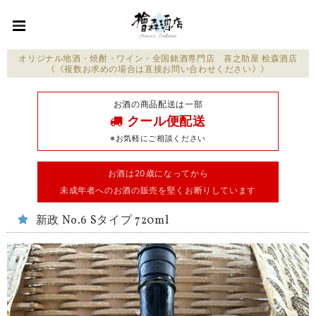
オリジナル地酒・焼酎・ワイン・全国銘酒専門店 喜之助屋 桧森酒店
《《複数お求めの場合は直接お問い合わせください》》
お酒の商品配送は一部
クール便配送
※お気軽にご相談ください
お酒は20歳になってから
未成年者へのお酒の販売を堅くお断りしています
新政 No.6 Sタイプ 720ml