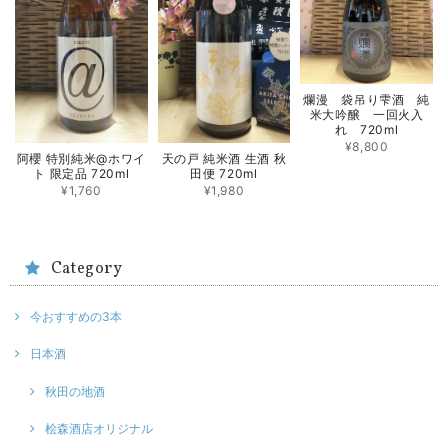
爛漫 袋吊り雫酒 純
米大吟醸 一回火入
れ 720ml
¥8,800
阿櫻 特別純米@ホワイ
天の戸 純米酒 生酒 秋
ト 限定品 720ml
田便 720ml
¥1,760
¥1,980
Category
今おすすめの3本
日本酒
秋田の地酒
桧森酒店オリジナル