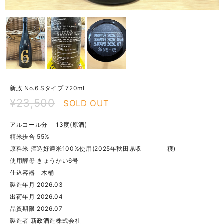
新政 No.6 Sタイプ 720ml
¥23,500
SOLD OUT
アルコール分 13度(原酒)
精米歩合 55%
原料米 酒造好適米100%使用(2025年秋田県収 穫)
使用酵母 きょうかい6号
仕込容器 木桶
製造年月 2026.03
出荷年月 2026.04
品質期限 2026.07
製造者 新政酒造株式会社