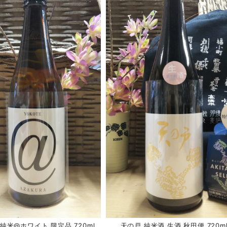
純米@ホワイト 限定品 720ml
天の戸 純米酒 生酒 秋田便 720m