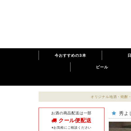
今おすすめの3本
ビール
オリジナル地酒・焼酎・
お酒の商品配送は一部
秀よし
クール便配送
※お気軽にご相談ください