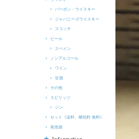
バーボン・ウイスキー
ジャパニーズウイスキー
スコッチ
ビール
スペイン
ノンアルコール
ワイン
甘酒
その他
スピリッツ
ジン
セット《送料、梱包料 無料》
発泡酒