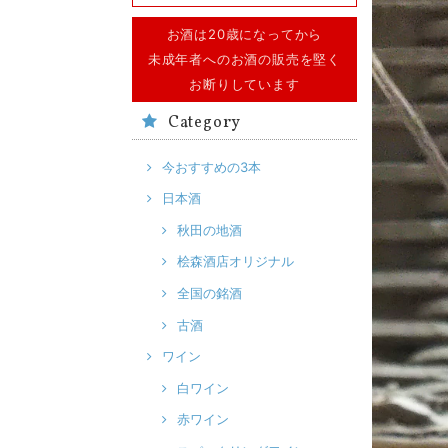
お酒は20歳になってから
未成年者へのお酒の販売を堅く
お断りしています
Category
今おすすめの3本
日本酒
秋田の地酒
桧森酒店オリジナル
全国の銘酒
古酒
ワイン
白ワイン
赤ワイン