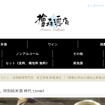
トップページ
日本酒
ワイン
焼
ノンアルコール
その他
セット《送料、梱包料 無料》
発泡酒
ワイン・全国銘酒専門店 喜之助屋 桧森酒店 《《複数お求めの場合は直接
 特別純米酒 神代 720ml