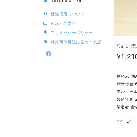
Information
桧森酒店について
FAX・ご質問
プライバシーポリシー
特定商取引法に基づく表記
秀よし 特別
¥1,21
原料米 国
精米歩合 
アルコール
製造年月 2
製造者 合
数量