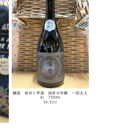
爛漫 袋吊り雫酒 純米大吟醸 一回火入
れ 720ml
¥8,800
l