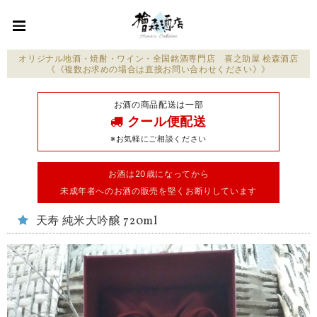
オリジナル地酒・焼酎・ワイン・全国銘酒専門店 喜之助屋 桧森酒店
《《複数お求めの場合は直接お問い合わせください》》
お酒の商品配送は一部
クール便配送
※お気軽にご相談ください
お酒は20歳になってから
未成年者へのお酒の販売を堅くお断りしています
天寿 純米大吟醸 720ml