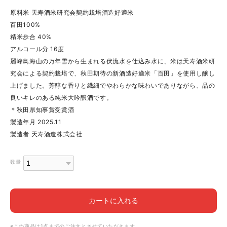
原料米 天寿酒米研究会契約栽培酒造好適米
百田100%
精米歩合 40%
アルコール分 16度
麗峰鳥海山の万年雪から生まれる伏流水を仕込み水に、米は天寿酒米研
究会による契約栽培で、秋田期待の新酒造好適米「百田」を使用し醸し
上げました。芳醇な香りと繊細でやわらかな味わいでありながら、品の
良いキレのある純米大吟醸酒です。
＊秋田県知事賞受賞酒
製造年月 2025.11
製造者 天寿酒造株式会社
数量
カートに入れる
※この商品は1点までのご注文とさせていただきます。