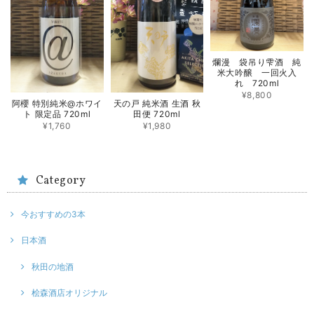
爛漫 袋吊り雫酒 純
米大吟醸 一回火入
れ 720ml
¥8,800
阿櫻 特別純米@ホワイ
天の戸 純米酒 生酒 秋
ト 限定品 720ml
田便 720ml
¥1,760
¥1,980
Category
今おすすめの3本
日本酒
秋田の地酒
桧森酒店オリジナル