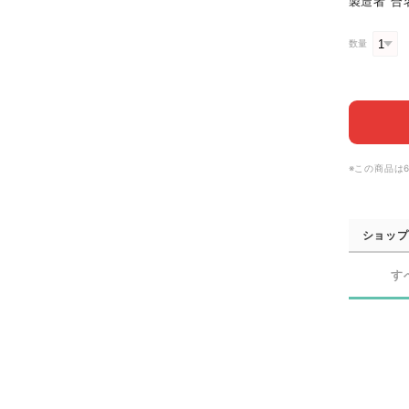
製造者 合
数量
※この商品は
ショップ
す