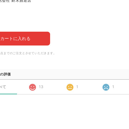
名会社 鈴木酒造店
カートに入れる
6点までのご注文とさせていただきます。
の評価
べて
13
1
1