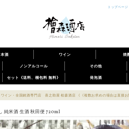
トップページ
日本酒
ワイン
焼
ノンアルコール
その他
セット《送料、梱包料 無料》
発泡酒
ワイン・全国銘酒専門店 喜之助屋 桧森酒店 《《複数お求めの場合は直接
 純米酒 生酒 秋田便 720ml