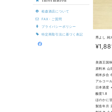
Information
桧森酒店について
FAX・ご質問
プライバシーポリシー
特定商取引法に基づく表記
秀よし 純米
¥1,88
美酒王国秋
原料米 山
精米歩合 
アルコール
日本酒度 +
酸度1.8
ほのかに
製造年月 2