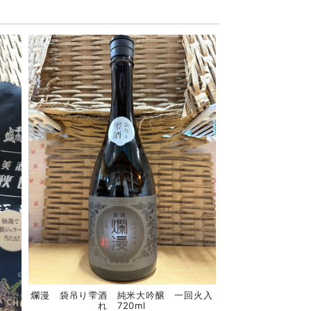
爛漫 袋吊り雫酒 純米大吟醸 一回火入
れ 720ml