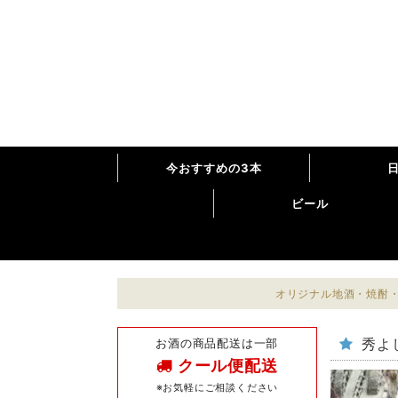
今おすすめの3本
ビール
オリジナル地酒・焼酎・
お酒の商品配送は一部
秀よし
クール便配送
※お気軽にご相談ください