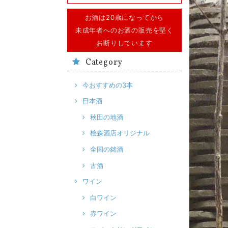
お酒は20歳になってから
未成年者へのお酒の販売を堅く
お断りしています
Category
今おすすめの3本
日本酒
秋田の地酒
桧森酒店オリジナル
全国の銘酒
古酒
ワイン
白ワイン
赤ワイン