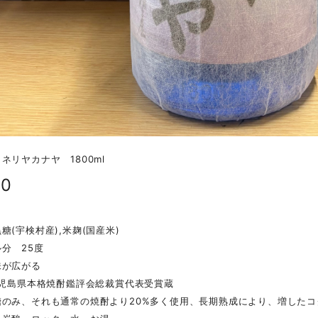
ネリヤカナヤ 1800ml
40
糖(宇検村産),米麹(国産米)
分 25度
味が広がる
鹿児島県本格焼酎鑑評会総裁賞代表受賞蔵
糖のみ、それも通常の焼酎より20%多く使用、長期熟成により、増したコ