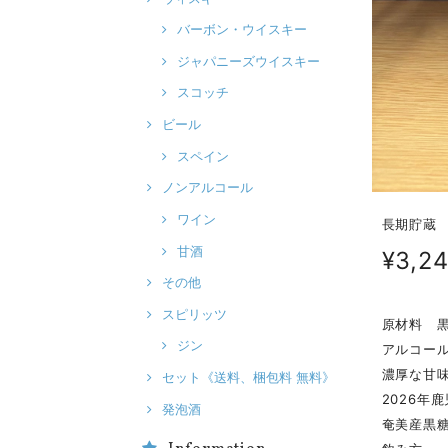
バーボン・ウイスキー
ジャパニーズウイスキー
スコッチ
ビール
スペイン
ノンアルコール
ワイン
長期貯蔵 
甘酒
¥3,2
その他
スピリッツ
原材料 黒
ジン
アルコール
濃厚な甘
セット《送料、梱包料 無料》
2026年
発泡酒
奄美産黒