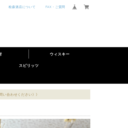
桧森酒店について
FAX・ご質問
酎
ウィスキー
スピリッツ
お問い合わせください》》