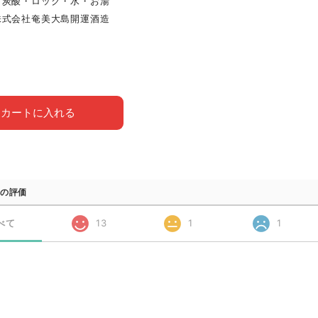
・炭酸・ロック・水・お湯
株式会社奄美大島開運酒造
カートに入れる
の評価
べて
13
1
1