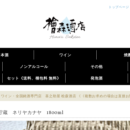
トップページ
日本酒
ワイン
焼
ノンアルコール
その他
セット《送料、梱包料 無料》
発泡酒
ワイン・全国銘酒専門店 喜之助屋 桧森酒店 《《複数お求めの場合は直接
貯蔵 ネリヤカナヤ 1800ml