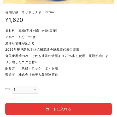
長期貯蔵 ネリヤカナヤ 720ml
¥1,620
原材料 黒糖(宇検村産),米麹(国産)
アルコール分 25度
濃厚な甘味が広がる
2026年鹿児島県本格焼酎鑑評会総裁賞代表受賞蔵
奄美産黒糖のみ、それも通常の焼酎より20％多く使用。長期熟成によ
り、増したコクと甘味
飲み方 ・炭酸・ロック・水・お湯
製造者 株式会社奄美大島開運酒造
数量
カートに入れる