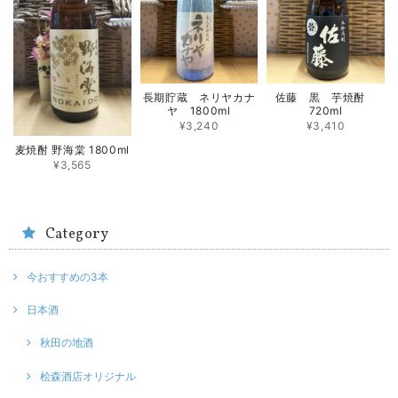
長期貯蔵 ネリヤカナ
佐藤 黒 芋焼酎
ヤ 1800ml
720ml
¥3,240
¥3,410
麦焼酎 野海棠 1800ml
¥3,565
Category
今おすすめの3本
日本酒
秋田の地酒
桧森酒店オリジナル