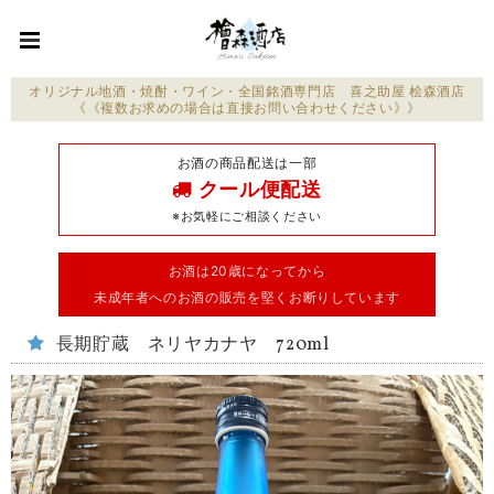
オリジナル地酒・焼酎・ワイン・全国銘酒専門店 喜之助屋 桧森酒店
《《複数お求めの場合は直接お問い合わせください》》
お酒の商品配送は一部
クール便配送
※お気軽にご相談ください
お酒は20歳になってから
未成年者へのお酒の販売を堅くお断りしています
長期貯蔵 ネリヤカナヤ 720ml