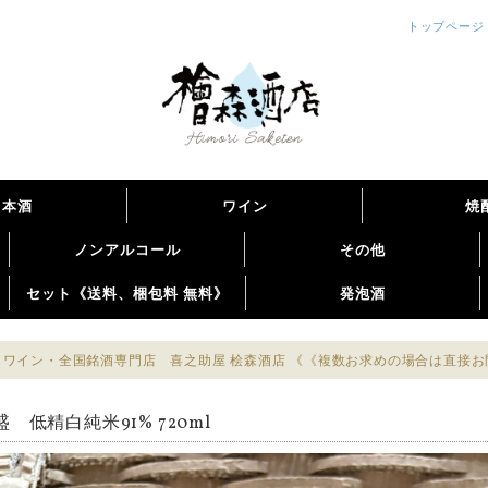
トップページ
日本酒
ワイン
焼
ノンアルコール
その他
セット《送料、梱包料 無料》
発泡酒
ワイン・全国銘酒専門店 喜之助屋 桧森酒店 《《複数お求めの場合は直接
 低精白純米91% 720ml