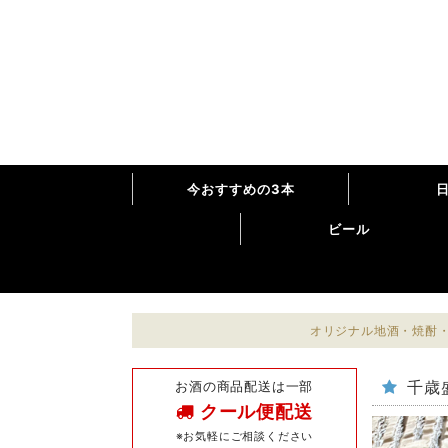
今おすすめの3本
ビール
オリジナル地酒・焼酎・
お酒の商品配送は一部
千歳盛
クール便配送
※お気軽にご相談ください