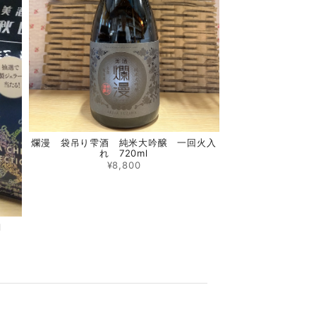
爛漫 袋吊り雫酒 純米大吟醸 一回火入
れ 720ml
¥8,800
l