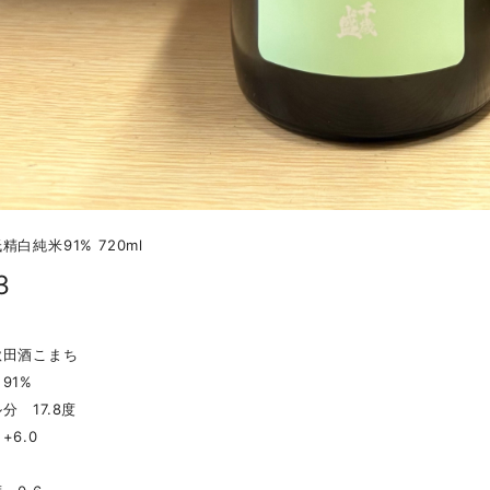
白純米91% 720ml
3
秋田酒こまち
91%
分 17.8度
+6.0