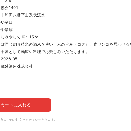
 0.6
協会1401
 十和田八幡平山系伏流水
やや辛口
やや濃醇
し冷やして10〜15°c
ほぼ同じ91%精米の酒米を使い、米の旨み・コクと、青リンゴを思わせ
食中酒として幅広い料理でお楽しみいただけます。
026.05
千歳盛酒造株式会社
カートに入れる
6点までのご注文とさせていただきます。