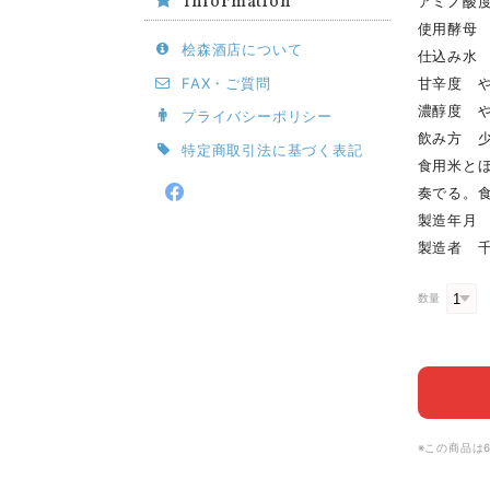
Information
アミノ酸度
使用酵母 
桧森酒店について
仕込み水
FAX・ご質問
甘辛度 
濃醇度 
プライバシーポリシー
飲み方 少
特定商取引法に基づく表記
食用米と
奏でる。
製造年月 2
製造者 
数量
※この商品は