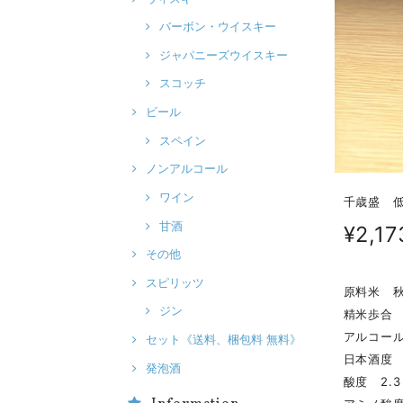
バーボン・ウイスキー
ジャパニーズウイスキー
スコッチ
ビール
スペイン
ノンアルコール
ワイン
千歳盛 低精
甘酒
¥2,17
その他
スピリッツ
原料米 
ジン
精米歩合 
アルコール
セット《送料、梱包料 無料》
日本酒度 
発泡酒
酸度 2.3