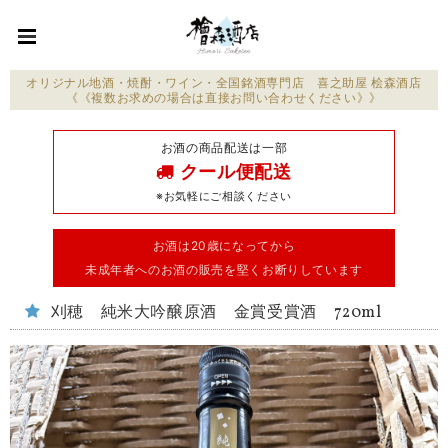
オリジナル地酒・焼酎・ワイン・全国銘酒専門店 喜之助屋 桧森酒店
《《複数お求めの場合は直接お問い合わせください》》
お酒の商品配送は一部
クール便配送
※お気軽にご相談ください
お酒は20歳になってから
未成年者へのお酒の販売を堅くお断りしています
刈穂 純米大吟醸原酒 金賞受賞酒 720ml