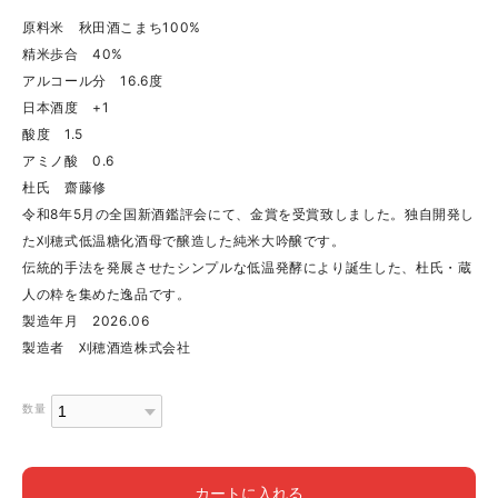
原料米 秋田酒こまち100%
精米歩合 40%
アルコール分 16.6度
日本酒度 +1
酸度 1.5
アミノ酸 0.6
杜氏 齋藤修
令和8年5月の全国新酒鑑評会にて、金賞を受賞致しました。独自開発し
た刈穂式低温糖化酒母で醸造した純米大吟醸です。
伝統的手法を発展させたシンプルな低温発酵により誕生した、杜氏・蔵
人の粋を集めた逸品です。
製造年月 2026.06
製造者 刈穂酒造株式会社
数量
カートに入れる