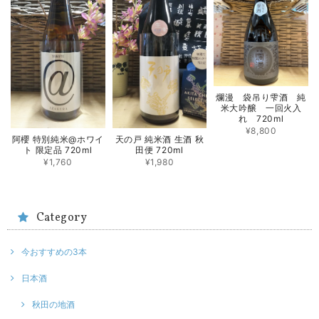
爛漫 袋吊り雫酒 純
米大吟醸 一回火入
れ 720ml
¥8,800
阿櫻 特別純米@ホワイ
天の戸 純米酒 生酒 秋
ト 限定品 720ml
田便 720ml
¥1,760
¥1,980
Category
今おすすめの3本
日本酒
秋田の地酒