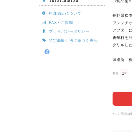
Information
《食品衛
桧森酒店について
長野県松本
FAX・ご質問
フレンチ
アフター
プライバシーポリシー
香辛料を
特定商取引法に基づく表記
グリルし
製造所 
数量
※この商品は