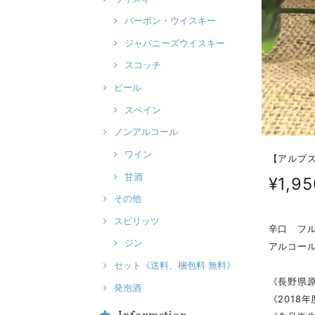
バーボン・ウイスキー
ジャパニーズウイスキー
スコッチ
ビール
スペイン
ノンアルコール
ワイン
【アルプス
甘酒
¥1,95
その他
スピリッツ
辛口 フ
ジン
アルコール
セット《送料、梱包料 無料》
《長野県
発泡酒
《2018