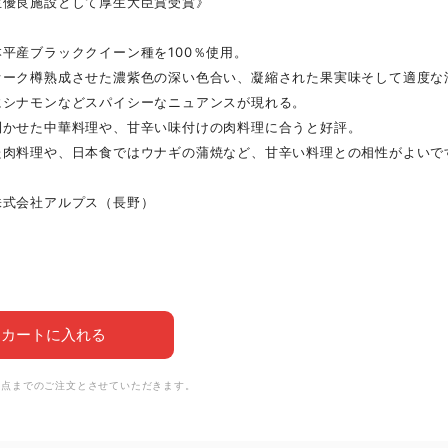
生優良施設として厚生大臣賞受賞》
平産ブラッククイーン種を100％使用。
オーク樽熟成させた濃紫色の深い色合い、凝縮された果実味そして適度な
にシナモンなどスパイシーなニュアンスが現れる。
利かせた中華料理や、甘辛い味付けの肉料理に合うと好評。
た肉料理や、日本食ではウナギの蒲焼など、甘辛い料理との相性がよいで
株式会社アルプス（長野）
カートに入れる
6点までのご注文とさせていただきます。