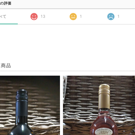
の評価
べて
13
1
1
連商品