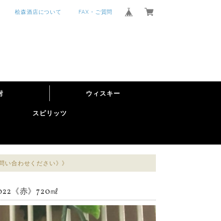
桧森酒店について
FAX・ご質問
酎
ウィスキー
スピリッツ
お問い合わせください》》
2《赤》720㎖