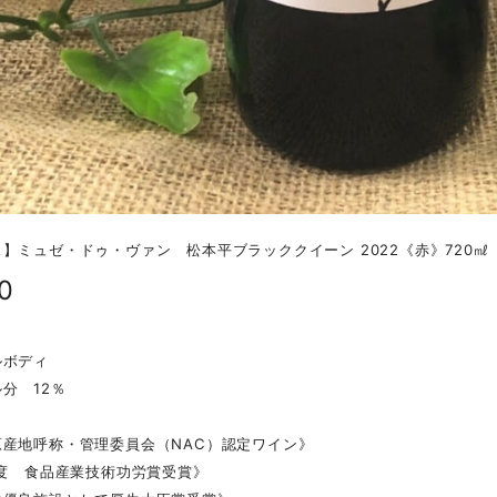
】ミュゼ・ドゥ・ヴァン 松本平ブラッククイーン 2022《赤》720㎖
0
ルボディ
分 12％
原産地呼称・管理委員会（NAC）認定ワイン》
年度 食品産業技術功労賞受賞》