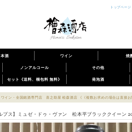
トップページ
日本酒
ワイン
焼
ノンアルコール
その他
セット《送料、梱包料 無料》
発泡酒
ワイン・全国銘酒専門店 喜之助屋 桧森酒店 《《複数お求めの場合は直接
ルプス】ミュゼ・ドゥ・ヴァン 松本平ブラッククイーン 202