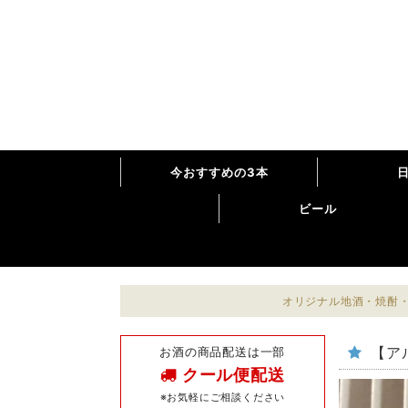
今おすすめの3本
ビール
オリジナル地酒・焼酎・
お酒の商品配送は一部
【ア
クール便配送
※お気軽にご相談ください