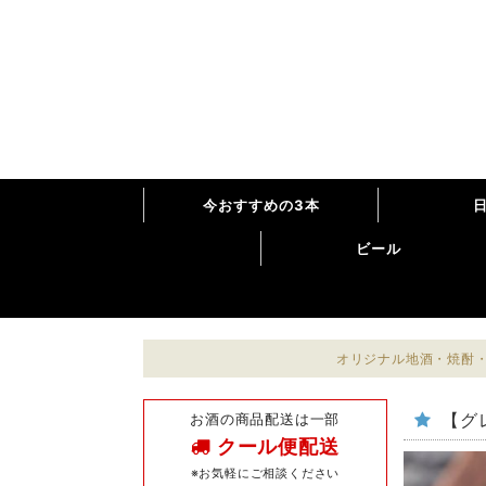
今おすすめの3本
ビール
オリジナル地酒・焼酎・
お酒の商品配送は一部
【グ
クール便配送
※お気軽にご相談ください