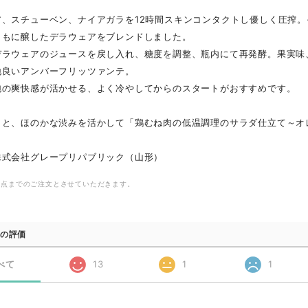
ア、スチューベン、ナイアガラを12時間スキンコンタクトし優しく圧搾。
ともに醸したデラウェアをブレンドしました。
デラウェアのジュースを戻し入れ、糖度を調整、瓶内にて再発酵。果実味
地良いアンバーフリッツァンテ。
泡の爽快感が活かせる、よく冷やしてからのスタートがおすすめです。
りと、ほのかな渋みを活かして「鶏むね肉の低温調理のサラダ仕立て～オ
株式会社グレープリパブリック（山形）
6点までのご注文とさせていただきます。
の評価
べて
13
1
1