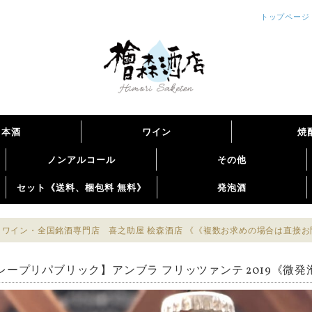
トップページ
日本酒
ワイン
焼
ノンアルコール
その他
セット《送料、梱包料 無料》
発泡酒
ワイン・全国銘酒専門店 喜之助屋 桧森酒店 《《複数お求めの場合は直接
レープリパブリック】アンブラ フリッツァンテ 2019《微発泡