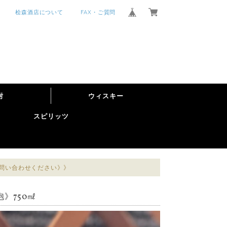
桧森酒店について
FAX・ご質問
酎
ウィスキー
スピリッツ
お問い合わせください》》
》750㎖