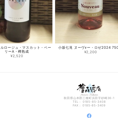
オルロージュ・マスカット・ベー
小坂七滝 ヌーヴｫー・ロゼ2024 750
リーA・樽熟成
¥2,200
¥2,520
秋田県山本郡三種町浜田字砂崎36-1
TEL： 0185-85-3408
FAX： 0185-85-3409