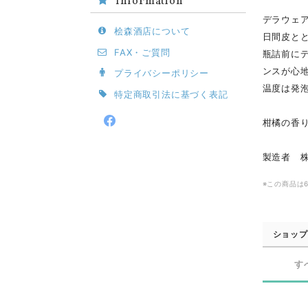
Information
デラウェ
桧森酒店について
日間皮と
FAX・ご質問
瓶詰前に
ンスが心
プライバシーポリシー
温度は発
特定商取引法に基づく表記
柑橘の香
製造者 
※この商品は
ショップ
す