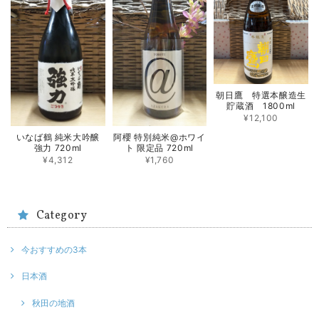
朝日鷹 特選本醸造生
貯蔵酒 1800ml
¥12,100
いなば鶴 純米大吟醸
阿櫻 特別純米@ホワイ
強力 720ml
ト 限定品 720ml
¥4,312
¥1,760
Category
今おすすめの3本
日本酒
秋田の地酒