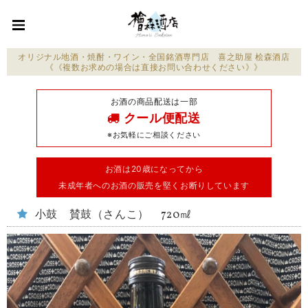
オリジナル地酒・焼酎・ワイン・全国銘酒専門店 喜之助屋 桧森酒店
《《複数お求めの場合は直接お問い合わせください》》
お酒の商品配送は一部
クール便配送
※お気軽にご相談ください
お酒は20歳になってから
未成年者へのお酒の販売を堅くお断りしています
小鼓 賛鼓（さんこ） 720㎖