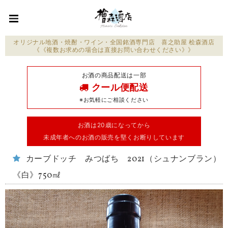
オリジナル地酒・焼酎・ワイン・全国銘酒専門店 喜之助屋 桧森酒店
《《複数お求めの場合は直接お問い合わせください》》
お酒の商品配送は一部
クール便配送
※お気軽にご相談ください
お酒は20歳になってから
未成年者へのお酒の販売を堅くお断りしています
カーブドッチ みつばち 2021（シュナンブラン）
《白》750㎖