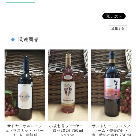
通報する
関連商品
サドヤ・オルロージ
小坂七滝 ヌーヴｫー・
サントリー・フロムフ
ュ・マスカット・ベー
ロゼ2024 750ml
ァーム・登美の丘・
リーA・樽熟成
赤・時のかさね 750ml
¥2,200