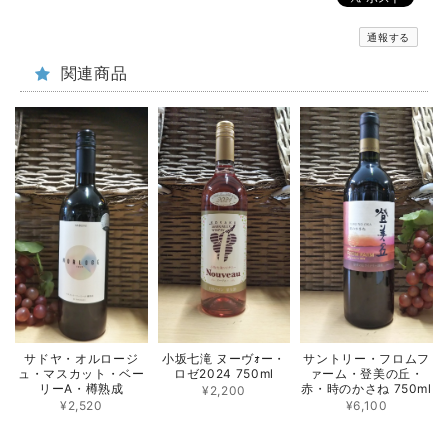
通報する
関連商品
サドヤ・オルロージ
小坂七滝 ヌーヴｫー・
サントリー・フロムフ
ュ・マスカット・ベー
ロゼ2024 750ml
ァーム・登美の丘・
リーA・樽熟成
赤・時のかさね 750ml
¥2,200
¥2,520
¥6,100