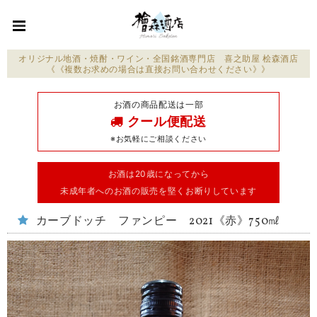
オリジナル地酒・焼酎・ワイン・全国銘酒専門店 喜之助屋 桧森酒店
《《複数お求めの場合は直接お問い合わせください》》
お酒の商品配送は一部
クール便配送
※お気軽にご相談ください
お酒は20歳になってから
未成年者へのお酒の販売を堅くお断りしています
カーブドッチ ファンピー 2021《赤》750㎖