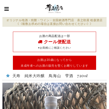
オリジナル地酒・焼酎・ワイン・全国銘酒専門店 喜之助屋 桧森酒店
《《複数お求めの場合は直接お問い合わせください》》
お酒の商品配送は一部
クール便配送
※お気軽にご相談ください
お酒は20歳になってから
未成年者へのお酒の販売を堅くお断りしています
天寿 純米大吟醸 鳥海山 雫酒 720㎖