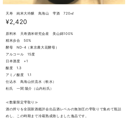
天寿 純米大吟醸 鳥海山 雫酒 720㎖
¥2,420
原料米 天寿酒米研究会産 美山錦100%
精米歩合 50%
酵母 ND-4（東京農大花酵母）
アルコール 15度
日本酒度 +1
酸度 1.3
アミノ酸度 1.1
仕込水 鳥海山伏流水（軟水）
杜氏 一関 陽介（山内杜氏）
≪数量限定雫取り≫
酒の搾りを全国新酒鑑評会出品酒レベルの無加圧の雫取りで集めて瓶詰
めし、この時期まで冷蔵熟成致しました逸品です。