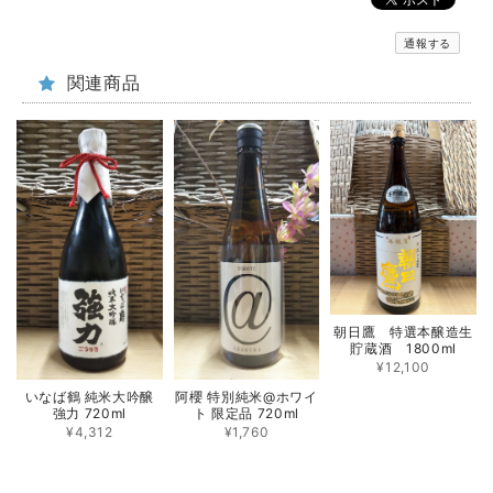
通報する
関連商品
朝日鷹 特選本醸造生
貯蔵酒 1800ml
¥12,100
いなば鶴 純米大吟醸
阿櫻 特別純米@ホワイ
強力 720ml
ト 限定品 720ml
¥4,312
¥1,760