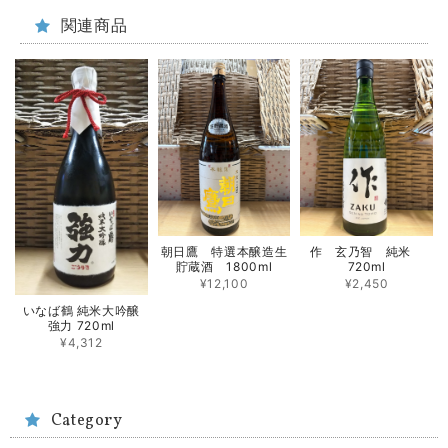
関連商品
朝日鷹 特選本醸造生
作 玄乃智 純米
貯蔵酒 1800ml
720ml
¥12,100
¥2,450
いなば鶴 純米大吟醸
強力 720ml
¥4,312
Category