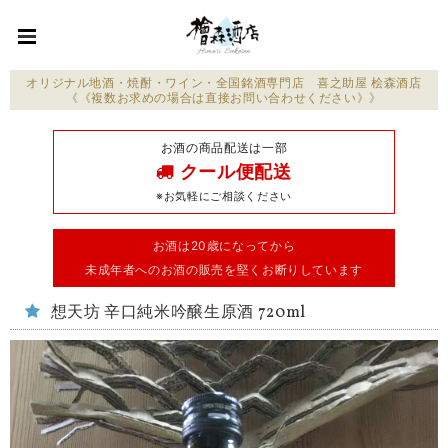
オリジナル地酒・焼酎・ワイン・全国銘酒専門店 喜之助屋 桧森酒店
《《複数お求めの場合は直接お問い合わせください》》
お酒の商品配送は一部
クール便配送
※お気軽にご相談ください
お酒は20歳になってから
未成年者へのお酒の販売を堅くお断りしています
想天坊 辛口純米吟醸生原酒 720ml