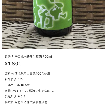
想天坊 辛口純米吟醸生原酒 720ml
¥1,800
原料米 新潟県産山田錦100%使用
精米歩合 58%
アルコール 16.5度
爽快でキレのある原酒を生で蔵出し。
製造年月 Ｒ5.3
製造者 河忠酒造株式会社(新潟)