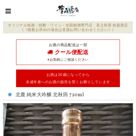
オリジナル地酒・焼酎・ワイン・全国銘酒専門店 喜之助屋 桧森酒店
《《複数お求めの場合は直接お問い合わせください》》
お酒の商品配送は一部
クール便配送
※お気軽にご相談ください
お酒は20歳になってから
未成年者へのお酒の販売を堅くお断りしています
北鹿 純米大吟醸 北秋田 720ml