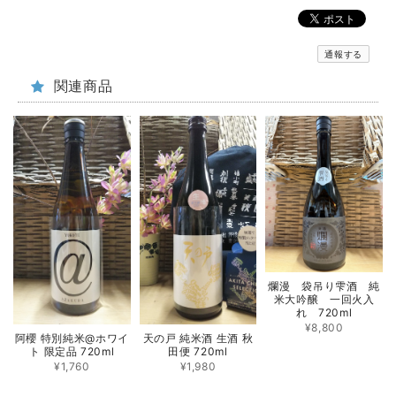
通報する
関連商品
爛漫 袋吊り雫酒 純
米大吟醸 一回火入
れ 720ml
¥8,800
阿櫻 特別純米@ホワイ
天の戸 純米酒 生酒 秋
ト 限定品 720ml
田便 720ml
¥1,760
¥1,980