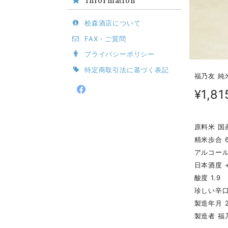
Information
桧森酒店について
FAX・ご質問
プライバシーポリシー
特定商取引法に基づく表記
福乃友 純
¥1,81
原料米 国
精米歩合 
アルコール
日本酒度 
酸度 1.9
珍しい辛
製造年月 2
製造者 福