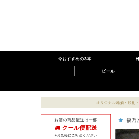
今おすすめの3本
ビール
オリジナル地酒・焼酎・
お酒の商品配送は一部
福乃
クール便配送
※お気軽にご相談ください