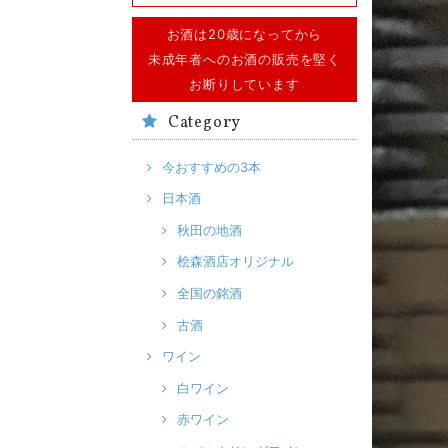
お酒は20歳になってから
未成年者へのお酒の販売を堅く
お断りしています
Category
今おすすめの3本
日本酒
秋田の地酒
桧森酒店オリジナル
全国の銘酒
古酒
ワイン
白ワイン
赤ワイン