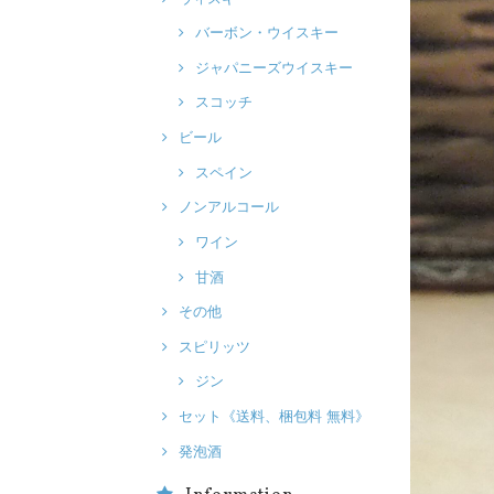
バーボン・ウイスキー
ジャパニーズウイスキー
スコッチ
ビール
スペイン
ノンアルコール
ワイン
甘酒
その他
スピリッツ
ジン
セット《送料、梱包料 無料》
発泡酒