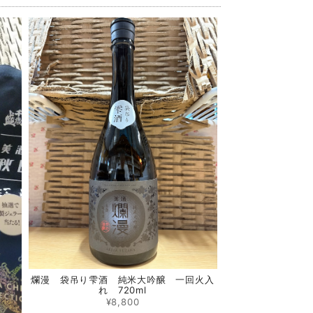
爛漫 袋吊り雫酒 純米大吟醸 一回火入
れ 720ml
¥8,800