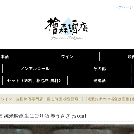
トップページ
日本酒
ワイン
焼
ノンアルコール
その他
セット《送料、梱包料 無料》
発泡酒
ワイン・全国銘酒専門店 喜之助屋 桧森酒店 《《複数お求めの場合は直接
友 純米吟醸生にごり酒 春うさぎ 720ml