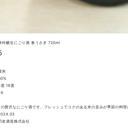
米吟醸生にごり酒 春うさぎ 720ml
5
産米
60%
度 16度
+6
口の贅沢なにごり酒です。フレッシュでコクのある米の旨みが季節の料理
024.03
乃友酒造株式会社