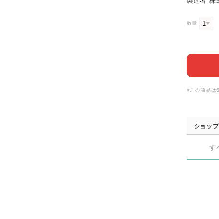
製造者 株
数量
※この商品は
ショップ
す