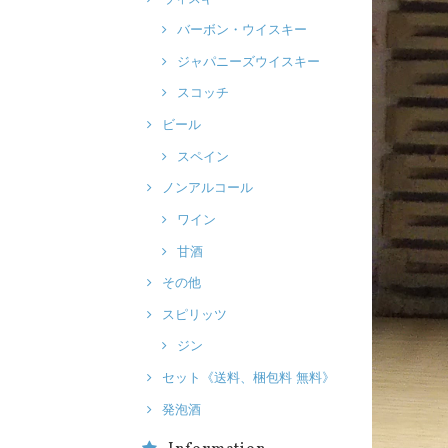
バーボン・ウイスキー
ジャパニーズウイスキー
スコッチ
ビール
スペイン
ノンアルコール
ワイン
甘酒
その他
スピリッツ
ジン
セット《送料、梱包料 無料》
発泡酒