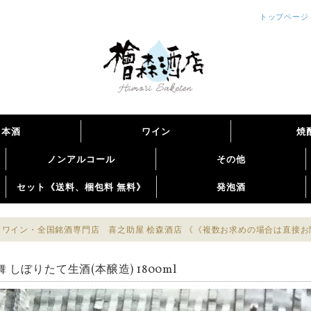
トップページ
日本酒
ワイン
焼
ノンアルコール
その他
セット《送料、梱包料 無料》
発泡酒
ワイン・全国銘酒専門店 喜之助屋 桧森酒店 《《複数お求めの場合は直接
 しぼりたて生酒(本醸造) 1800ml