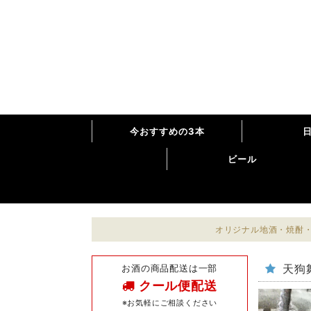
今おすすめの3本
ビール
オリジナル地酒・焼酎・
お酒の商品配送は一部
天狗舞
クール便配送
※お気軽にご相談ください