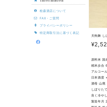
Information
桧森酒店について
FAX・ご質問
プライバシーポリシー
特定商取引法に基づく表記
天狗舞 しぼ
¥2,5
原料米 国
精米歩合 
アルコール
日本酒度 
酒母 山廃
しぼりた
良く冷や
製造年月 20