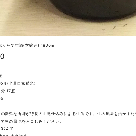
りたて生酒(本醸造) 1800ml
20
産
65%(全量自家精米)
分 17度
+5
ての新鮮な香味が特長の山廃仕込みによる生酒です。生の風味を活かすた
して生の風味をお楽しみください。
24.11